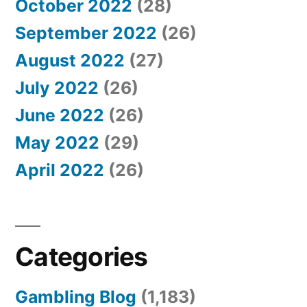
October 2022
(28)
September 2022
(26)
August 2022
(27)
July 2022
(26)
June 2022
(26)
May 2022
(29)
April 2022
(26)
Categories
Gambling Blog
(1,183)