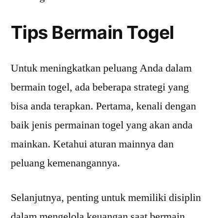
Tips Bermain Togel
Untuk meningkatkan peluang Anda dalam
bermain togel, ada beberapa strategi yang
bisa anda terapkan. Pertama, kenali dengan
baik jenis permainan togel yang akan anda
mainkan. Ketahui aturan mainnya dan
peluang kemenangannya.
Selanjutnya, penting untuk memiliki disiplin
dalam mengelola keuangan saat bermain