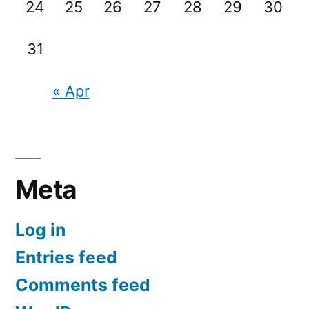
24
25
26
27
28
29
30
31
« Apr
Meta
Log in
Entries feed
Comments feed