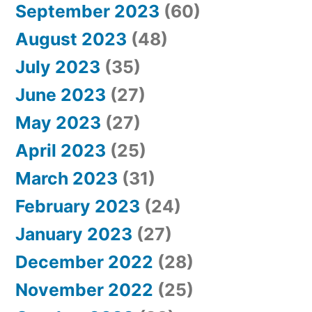
September 2023
(60)
August 2023
(48)
July 2023
(35)
June 2023
(27)
May 2023
(27)
April 2023
(25)
March 2023
(31)
February 2023
(24)
January 2023
(27)
December 2022
(28)
November 2022
(25)