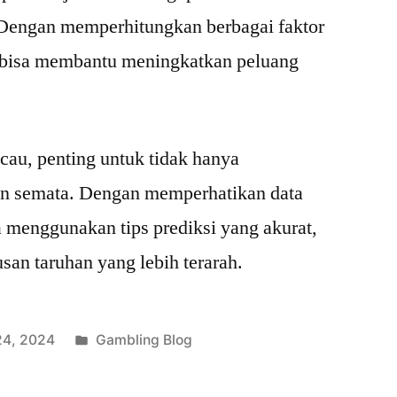
Dengan memperhitungkan berbagai faktor
, bisa membantu meningkatkan peluang
au, penting untuk tidak hanya
n semata. Dengan memperhatikan data
a menggunakan tips prediksi yang akurat,
an taruhan yang lebih terarah.
Posted
24, 2024
Gambling Blog
in