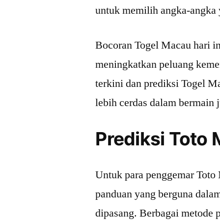
untuk memilih angka-angka 
Bocoran Togel Macau hari ini
meningkatkan peluang keme
terkini dan prediksi Togel
lebih cerdas dalam bermain 
Prediksi Toto
Untuk para penggemar Toto 
panduan yang berguna dala
dipasang. Berbagai metode pr