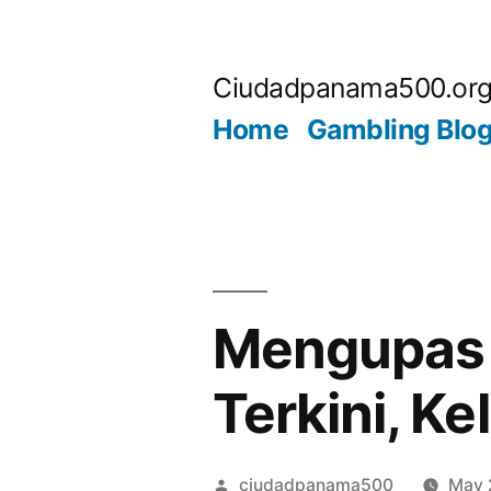
Skip
to
Ciudadpanama500.or
content
Home
Gambling Blo
Mengupas 
Terkini, Ke
Posted
ciudadpanama500
May 