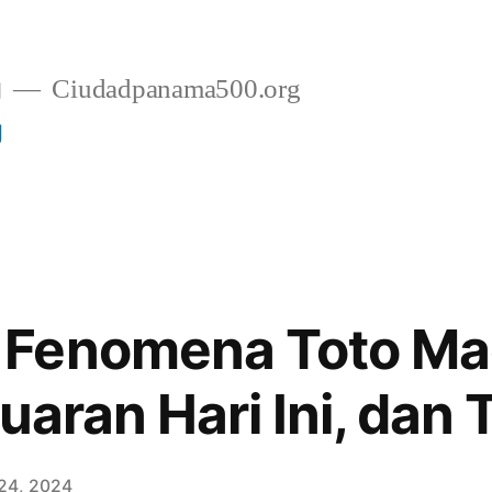
g
Ciudadpanama500.org
g
Fenomena Toto Ma
luaran Hari Ini, dan 
24, 2024