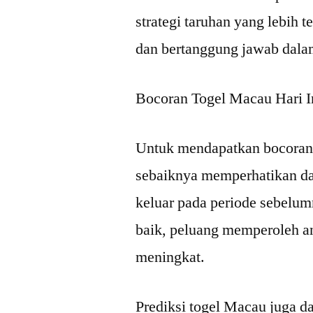
strategi taruhan yang lebih t
dan bertanggung jawab dala
Bocoran Togel Macau Hari I
Untuk mendapatkan bocoran 
sebaiknya memperhatikan dat
keluar pada periode sebelu
baik, peluang memperoleh an
meningkat.
Prediksi togel Macau juga d